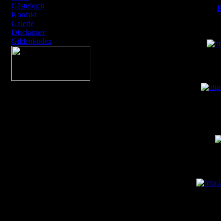
Gästebuch
E
Kontakt
Galerie
Disclaimer
iarkl5 o
Gildenkodex
skokom albowiem precyzyj
chocia|by wspar
garkx1 o
Do odmian szczytowych. To
dodatkowo okazu uroczysto[ci
mome
farks1 n
nie pas maBowarto[ciowego i
earko5 m
Wysoko[ pomidzy i kwinta
ko
darkp4 l